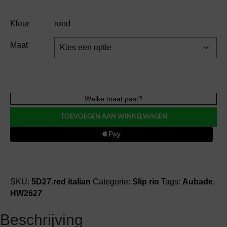
Kleur
rood
Maat
Aubade
Welke maat past?
CRAZY
TOEVOEGEN AAN WINKELWAGEN
in
LOVE
slip
rio
aantal
SKU:
5D27.red italian
Categorie:
Slip rio
Tags:
Aubade
,
HW2627
Beschrijving