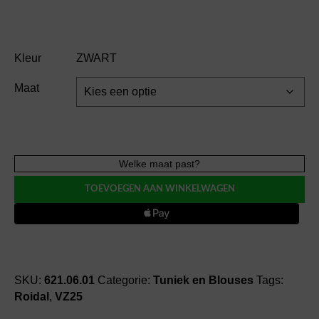
Kleur
ZWART
Maat
Roidal
Welke maat past?
FRIDA
TOEVOEGEN AAN WINKELWAGEN
tuniek
goudprint
blouse
aantal
SKU:
621.06.01
Categorie:
Tuniek en Blouses
Tags:
Roidal
,
VZ25