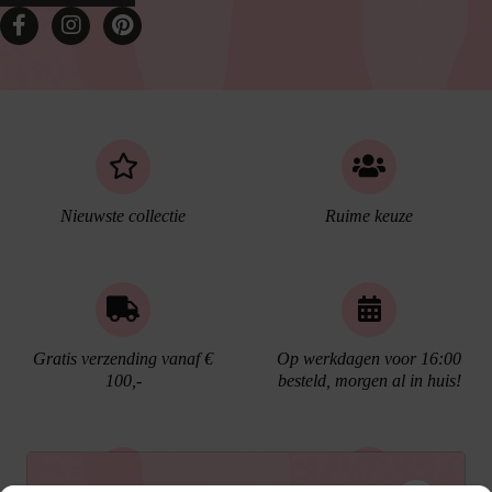
Nieuwste collectie
Ruime keuze
Gratis verzending vanaf €
Op werkdagen voor 16:00
100,-
besteld, morgen al in huis!