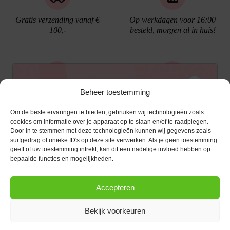
Gratis verzending vanaf €
Op werkdagen voor 16:00
100,-
besteld, morgen al in huis!
Ontvang €10,- korting
Beheer toestemming
Gratis cadeau verpakking
Bellen kan!
Om de beste ervaringen te bieden, gebruiken wij technologieën zoals
Schrijf je in voor de nieuwsbrief en ontvang een
cookies om informatie over je apparaat op te slaan en/of te raadplegen.
Door in te stemmen met deze technologieën kunnen wij gegevens zoals
kortingscode van €10,- op je volgende bestelling.
surfgedrag of unieke ID's op deze site verwerken. Als je geen toestemming
geeft of uw toestemming intrekt, kan dit een nadelige invloed hebben op
KLANTENSERVICE
E-mailadres
*
bepaalde functies en mogelijkheden.
OPENINGSTIJDEN
Klantenservice
Accepteren
Afspraak maken
AANMELDEN
CONTACT
Contact
Bekijk voorkeuren
maandag
13:00 - 17:30
Bestel procedure
Diezerstraat 116
Copyright © 2026 |
webshop door Advice
.
Dinsdag
10:00 - 17:30