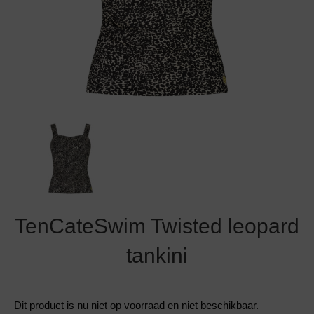
Grote maten lingerie
Strandkleding
Slipdress
Algemene voorwaarden
BH Zonder 
Short
Bestsellers
Grote maten badmode
Sport BH
Bruidslingerie
Badmode met glitter
Voeding BH
Naadloos ondergoed
Badmode met structuur stof
Zwarte badmode
TenCateSwim Twisted leopard
tankini
Dit product is nu niet op voorraad en niet beschikbaar.