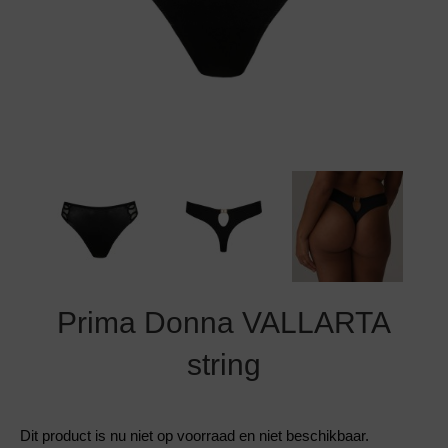
Grote maten lingerie
Strandkleding
Slipdress
Algemene voorwaarden
BH Zonder 
Short
Bestsellers
Grote maten badmode
Sport BH
Bruidslingerie
Badmode met glitter
Voeding BH
Naadloos ondergoed
Badmode met structuur stof
Zwarte badmode
Prima Donna VALLARTA
string
Dit product is nu niet op voorraad en niet beschikbaar.