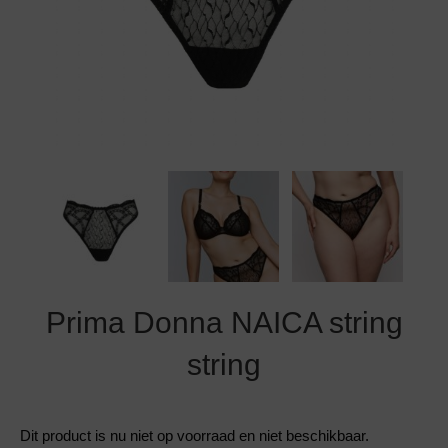
Grote maten lingerie
Strandkleding
Slipdress
Algemene voorwaarden
BH Zonder 
Short
Bestsellers
Grote maten badmode
Sport BH
Bruidslingerie
Badmode met glitter
Voeding BH
Naadloos ondergoed
Badmode met structuur stof
Zwarte badmode
Prima Donna NAICA string
string
Dit product is nu niet op voorraad en niet beschikbaar.