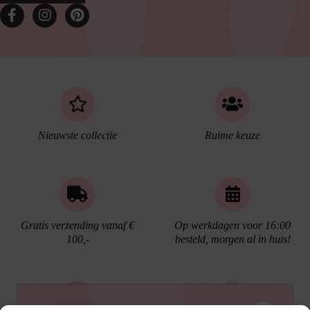
Nieuwste collectie
Ruime keuze
Gratis verzending vanaf €
Op werkdagen voor 16:00
100,-
besteld, morgen al in huis!