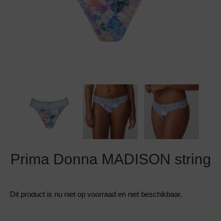
Grote maten lingerie
Strandkleding
Slipdress
Algemene voorwaarden
BH Zonder 
Short
Bestsellers
Grote maten badmode
Sport BH
Bruidslingerie
Badmode met glitter
Voeding BH
Naadloos ondergoed
Badmode met structuur stof
Zwarte badmode
Prima Donna MADISON string
Dit product is nu niet op voorraad en niet beschikbaar.