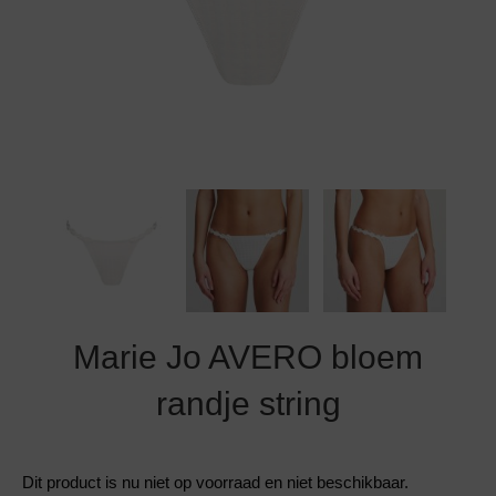
Grote maten lingerie
Strandkleding
Slipdress
Algemene voorwaarden
BH Zonder 
Short
Bestsellers
Grote maten badmode
Sport BH
Bruidslingerie
Badmode met glitter
Voeding BH
Naadloos ondergoed
Badmode met structuur stof
Zwarte badmode
Marie Jo AVERO bloem
randje string
Dit product is nu niet op voorraad en niet beschikbaar.