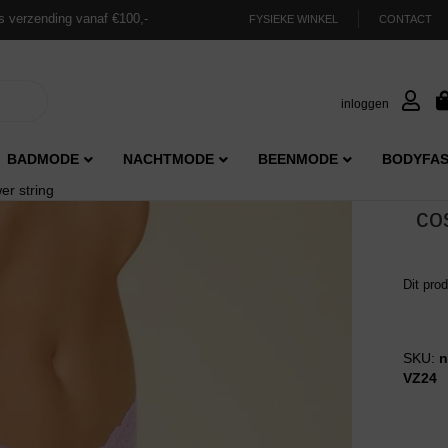
s verzending vanaf €100,-
FYSIEKE WINKEL
CONTACT
inloggen
BADMODE
NACHTMODE
BEENMODE
BODYFAS
er string
co
Dit pro
SKU:
n
VZ24