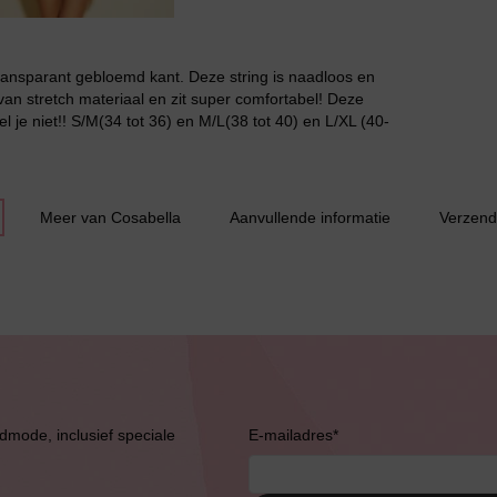
Grote maten lingerie
ransparant gebloemd kant. Deze string is naadloos en
van stretch materiaal en zit super comfortabel! Deze
 je niet!! S/M(34 tot 36) en M/L(38 tot 40) en L/XL (40-
Meer van Cosabella
Aanvullende informatie
Verzend
Slipdress
Bestsellers
admode, inclusief speciale
E-mailadres
*