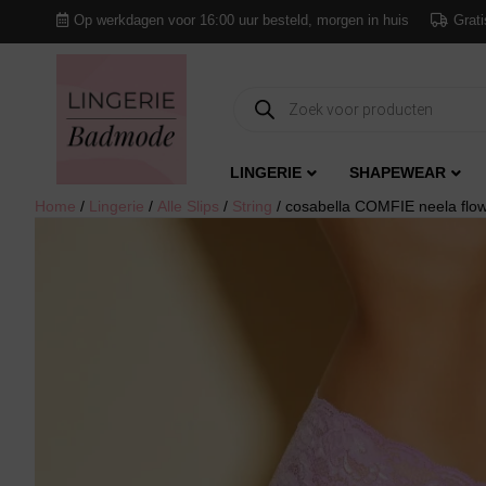
Op werkdagen voor 16:00 uur besteld, morgen in huis
Grati
Producten
zoeken
LINGERIE
SHAPEWEAR
Home
/
Lingerie
/
Alle Slips
/
String
/ cosabella COMFIE neela flow