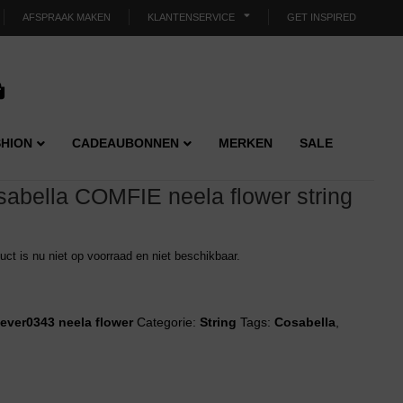
AFSPRAAK MAKEN
KLANTENSERVICE
GET INSPIRED
HION
CADEAUBONNEN
MERKEN
SALE
sabella COMFIE neela flower string
duct is nu niet op voorraad en niet beschikbaar.
ever0343 neela flower
Categorie:
String
Tags:
Cosabella
,