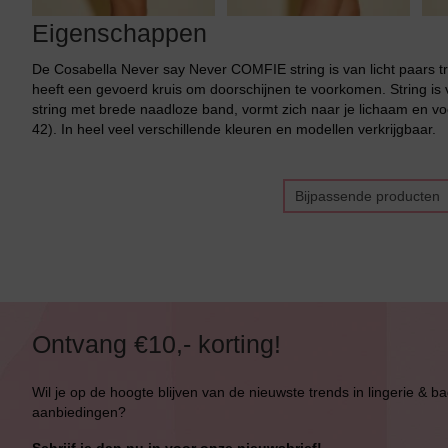
Eigenschappen
De Cosabella Never say Never COMFIE string is van licht paars t
heeft een gevoerd kruis om doorschijnen te voorkomen. String is 
string met brede naadloze band, vormt zich naar je lichaam en voel
42). In heel veel verschillende kleuren en modellen verkrijgbaar.
Bijpassende producten
Bikini top
terug
Ontvang €10,- korting!
Alle Bikini’s
Bikini Top
Wil je op de hoogte blijven van de nieuwste trends in lingerie & b
aanbiedingen?
Bikini Push-Up