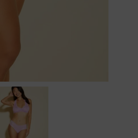
Badjassen
Jarratel
Huispak