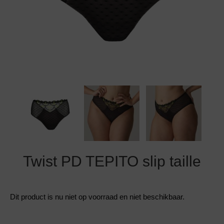
Grote maten lingerie
Strandkleding
Slipdress
Algemene voorwaarden
BH Zonder 
Short
Bestsellers
Grote maten badmode
Sport BH
Bruidslingerie
Badmode met glitter
Voeding BH
Naadloos ondergoed
Badmode met structuur stof
Zwarte badmode
Twist PD TEPITO slip taille
Dit product is nu niet op voorraad en niet beschikbaar.