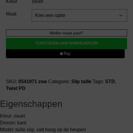
Kleur
zwart
Maat
Twist
Welke maat past?
PD
TOEVOEGEN AAN WINKELWAGEN
EPIRUS
slip
taille
aantal
SKU:
0541971 zwa
Categorie:
Slip taille
Tags:
STD
,
Twist PD
Eigenschappen
Kleur: zwart
Dessin: kant
Model: taille slip, valt hoog op de heupen