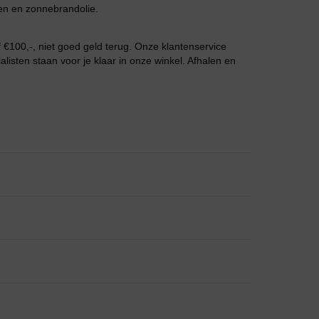
en en zonnebrandolie.
Grote maten lingerie
€100,-, niet goed geld terug. Onze klantenservice
listen staan voor je klaar in onze winkel. Afhalen en
Slipdress