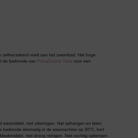
Jarratel
j je zelfverzekerd voelt aan het zwembad. Het hoge
met de badmode van
PrimaDonna Twist
voor een
Huispak
 wasmiddel, niet uitwringen. Nat ophangen en laten
 de badmode éénmalig in de wasmachine op 30°C, kort
leekmiddel, niet droog reinigen. Niet vochtig opbergen