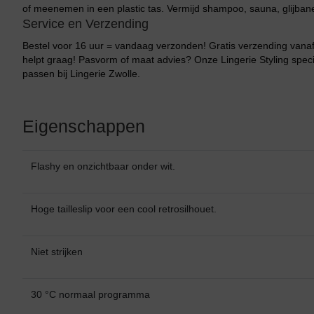
of meenemen in een plastic tas. Vermijd shampoo, sauna, glijban
Service en Verzending
Bestel voor 16 uur = vandaag verzonden! Gratis verzending vanaf 
helpt graag! Pasvorm of maat advies? Onze Lingerie Styling specia
passen bij Lingerie Zwolle.
Eigenschappen
Flashy en onzichtbaar onder wit.
Hoge tailleslip voor een cool retrosilhouet.
Niet strijken
30 °C normaal programma
Bikini top
terug