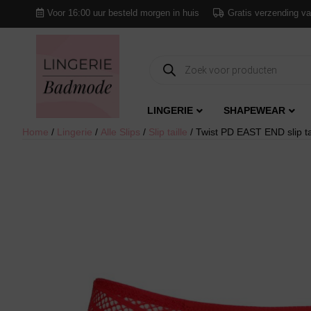
Voor 16:00 uur besteld morgen in huis
Gratis verzending va
Producten
zoeken
LINGERIE
SHAPEWEAR
Home
/
Lingerie
/
Alle Slips
/
Slip taille
/ Twist PD EAST END slip ta