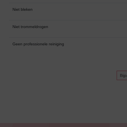
Alle Bikini’s
Niet bleken
Bikini Top
Niet trommeldrogen
Bikini Push-Up
Bikini Met Beugel
Geen professionele reiniging
Bij