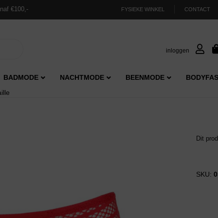
naf €100,-
FYSIEKE WINKEL
CONTACT
inloggen
BADMODE
NACHTMODE
BEENMODE
BODYFAS
ille
Dit pro
SKU:
0