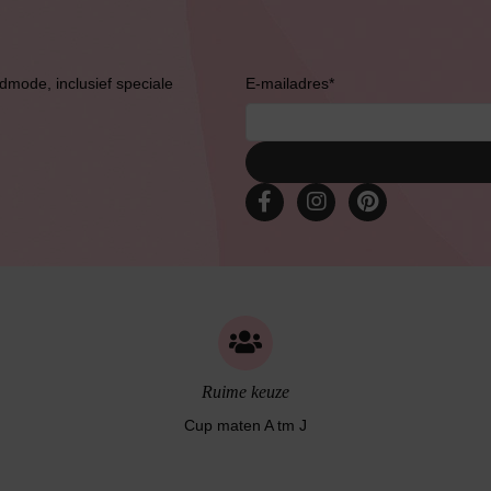
Bruidslingerie
admode, inclusief speciale
E-mailadres
*
Ruime keuze
Cup maten A tm J