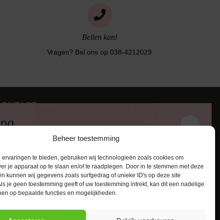
Bellen kan!
Vragen? Bel ons op 038-4212029
CONTACT
iezerstraat 116
ing
011 RL Zwolle
Beheer toestemming
:
038-4212029
 en ontvang een kortingscode van
:
info@lingerie-badmode.nl
ervaringen te bieden, gebruiken wij technologieën zoals cookies om
ver je apparaat op te slaan en/of te raadplegen. Door in te stemmen met deze
n kunnen wij gegevens zoals surfgedrag of unieke ID's op deze site
ls je geen toestemming geeft of uw toestemming intrekt, kan dit een nadelige
ben op bepaalde functies en mogelijkheden.
AANMELDEN