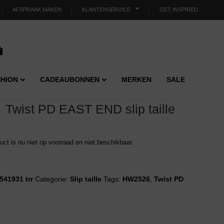
AFSPRAAK MAKEN
KLANTENSERVICE
GET INSPIRED
HION
CADEAUBONNEN
MERKEN
SALE
Twist PD EAST END slip taille
duct is nu niet op voorraad en niet beschikbaar.
541931 trr
Categorie:
Slip taille
Tags:
HW2526
,
Twist PD