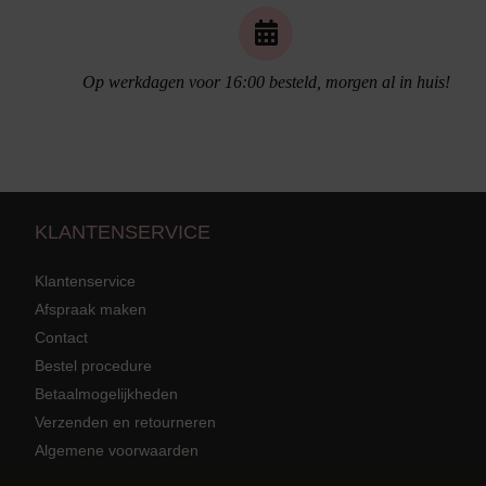
Op werkdagen voor 16:00 besteld, morgen al in huis!
KLANTENSERVICE
Klantenservice
Afspraak maken
Contact
Bestel procedure
Strandkleding
terug
Grote mat
Betaalmogelijkheden
Badmode met structuur stof
Zwarte ba
Alle Strandkleding
Verzenden en retourneren
Algemene voorwaarden
Tuniek En Blouses