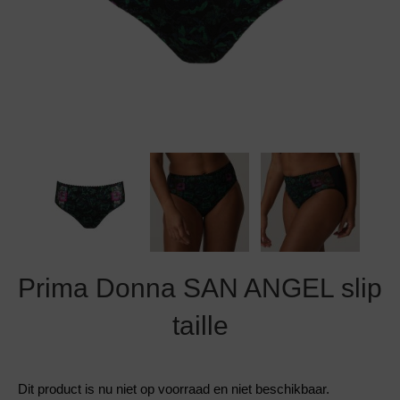
Grote maten lingerie
Strandkleding
Slipdress
Algemene voorwaarden
BH Zonder 
Short
Bestsellers
Grote maten badmode
Sport BH
Bruidslingerie
Badmode met glitter
Voeding BH
Naadloos ondergoed
Badmode met structuur stof
Zwarte badmode
Prima Donna SAN ANGEL slip
taille
Dit product is nu niet op voorraad en niet beschikbaar.