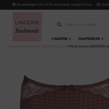
Op werkdagen voor 16:00 uur besteld, morgen in huis
Grati
Producten
zoeken
LINGERIE
SHAPEWEAR
Home
/
Lingerie
/
Alle Slips
/
Slip taille
/ Prima Donna MADISON slip