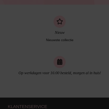
Alle Bikini’s
Bikini Top
Bikini Push-Up
Nieuw
Bikini Met Beugel
Nieuwste collectie
Op werkdagen voor 16:00 besteld, morgen al in huis!
KLANTENSERVICE
Naadloos ondergoed