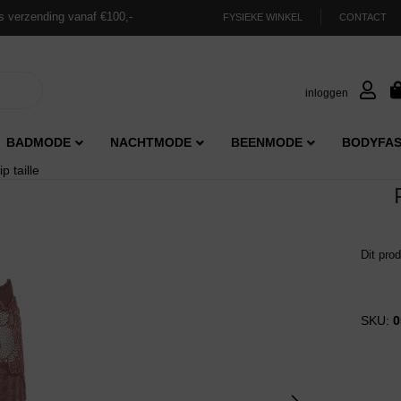
s verzending vanaf €100,-
FYSIEKE WINKEL
CONTACT
inloggen
BADMODE
NACHTMODE
BEENMODE
BODYFAS
 taille
Dit pro
SKU:
0