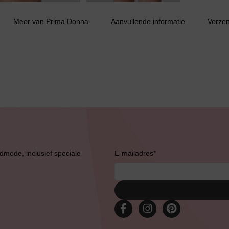
Meer van Prima Donna
Aanvullende informatie
Verze
Jarratel
Huispak
Grote maten lingerie
admode, inclusief speciale
E-mailadres
*
Slipdress