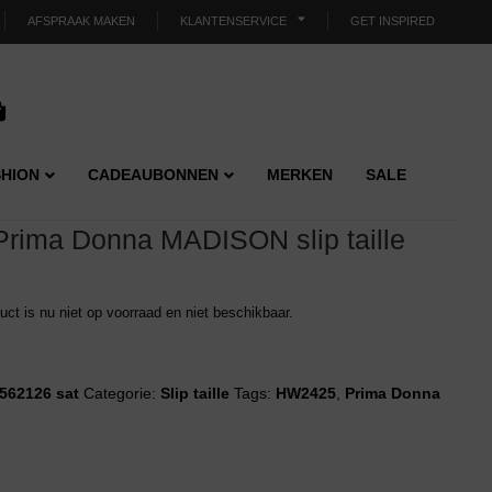
AFSPRAAK MAKEN
KLANTENSERVICE
GET INSPIRED
HION
CADEAUBONNEN
MERKEN
SALE
Prima Donna MADISON slip taille
duct is nu niet op voorraad en niet beschikbaar.
562126 sat
Categorie:
Slip taille
Tags:
HW2425
,
Prima Donna