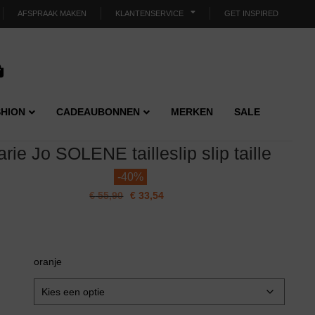
AFSPRAAK MAKEN
KLANTENSERVICE
GET INSPIRED
HION
CADEAUBONNEN
MERKEN
SALE
rie Jo SOLENE tailleslip slip taille
-
40%
€
55,90
€
33,54
oranje