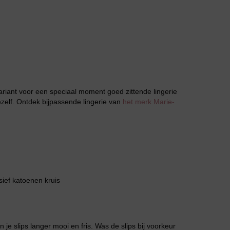
Jarratel
 variant voor een speciaal moment goed zittende lingerie
jezelf. Ontdek bijpassende lingerie van
het merk Marie-
Huispak
ief katoenen kruis
 je slips langer mooi en fris. Was de slips bij voorkeur