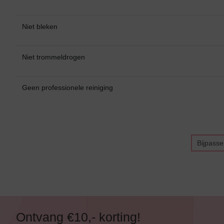
Alle Bikini’s
Bikini Top
Niet bleken
Bikini Push-Up
Niet trommeldrogen
Bikini Met Beugel
Geen professionele reiniging
Bijpass
Ontvang €10,- korting!