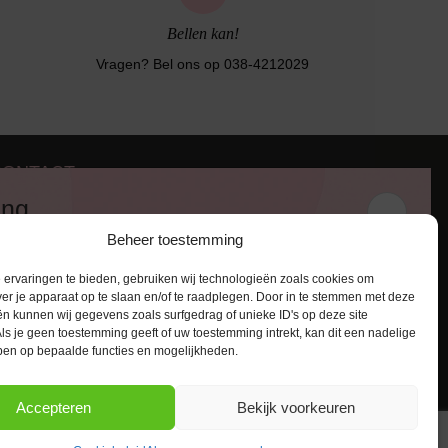
Bellen kan!
Vragen? Bel ons op 038-4212029
CONTACT
iezerstraat 116
ing
011 RL Zwolle
Beheer toestemming
:
038-4212029
 en ontvang een kortingscode van
:
info@lingerie-badmode.nl
ervaringen te bieden, gebruiken wij technologieën zoals cookies om
ver je apparaat op te slaan en/of te raadplegen. Door in te stemmen met deze
n kunnen wij gegevens zoals surfgedrag of unieke ID's op deze site
ls je geen toestemming geeft of uw toestemming intrekt, kan dit een nadelige
ben op bepaalde functies en mogelijkheden.
AANMELDEN
Accepteren
Bekijk voorkeuren