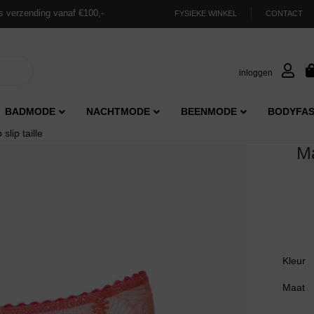
s verzending vanaf €100,-
FYSIEKE WINKEL
CONTACT
inloggen
BADMODE
NACHTMODE
BEENMODE
BODYFAS
slip taille
Ma
Kleur
Maat