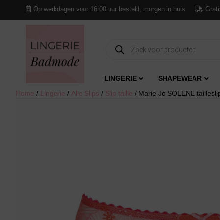
Op werkdagen voor 16:00 uur besteld, morgen in huis
Grati
Producten
zoeken
LINGERIE
SHAPEWEAR
Home
/
Lingerie
/
Alle Slips
/
Slip taille
/ Marie Jo SOLENE tailleslip 