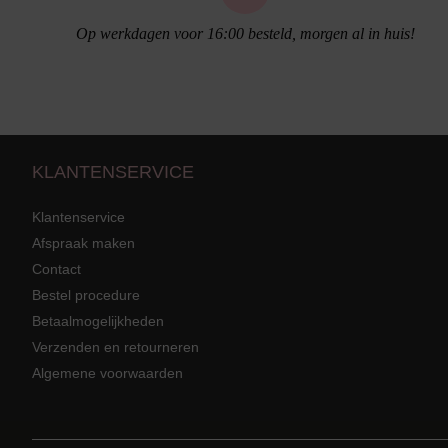
Op werkdagen voor 16:00 besteld, morgen al in huis!
KLANTENSERVICE
Klantenservice
Afspraak maken
Contact
Bestel procedure
Strandkleding
terug
Grote mat
Betaalmogelijkheden
Badmode met structuur stof
Zwarte ba
Alle Strandkleding
Verzenden en retourneren
Algemene voorwaarden
Tuniek En Blouses
Strandjurk