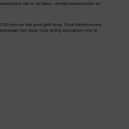
asmachine niet te vol laden, vermijd wasverzachter en
Grote maten lingerie
f 100 euro en niet goed geld terug. Onze klantenservice
ontvangen dan staan onze styling specialisten voor je
Slipdress