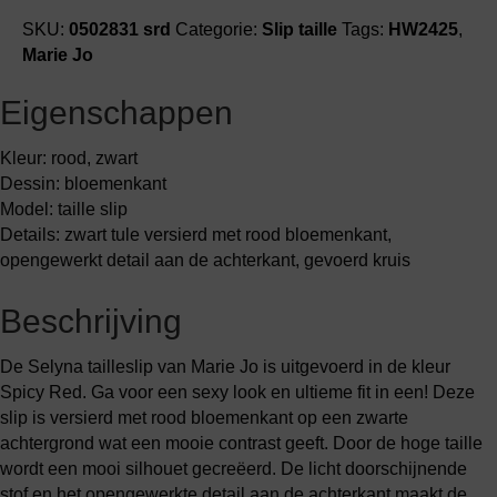
SKU:
0502831 srd
Categorie:
Slip taille
Tags:
HW2425
,
Marie Jo
Eigenschappen
Kleur: rood, zwart
Dessin: bloemenkant
Model: taille slip
Details: zwart tule versierd met rood bloemenkant,
opengewerkt detail aan de achterkant, gevoerd kruis
Beschrijving
De Selyna tailleslip van Marie Jo is uitgevoerd in de kleur
Spicy Red. Ga voor een sexy look en ultieme fit in een! Deze
slip is versierd met rood bloemenkant op een zwarte
achtergrond wat een mooie contrast geeft. Door de hoge taille
wordt een mooi silhouet gecreëerd. De licht doorschijnende
stof en het opengewerkte detail aan de achterkant maakt de