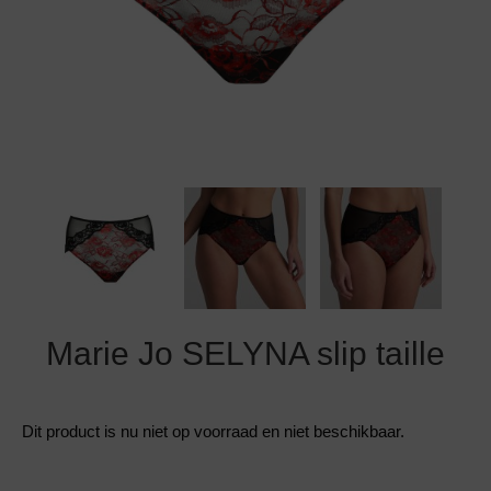
Grote maten lingerie
Strandkleding
Slipdress
Algemene voorwaarden
BH Zonder 
Short
Bestsellers
Grote maten badmode
Sport BH
Bruidslingerie
Badmode met glitter
Voeding BH
Naadloos ondergoed
Badmode met structuur stof
Zwarte badmode
Marie Jo SELYNA slip taille
Dit product is nu niet op voorraad en niet beschikbaar.