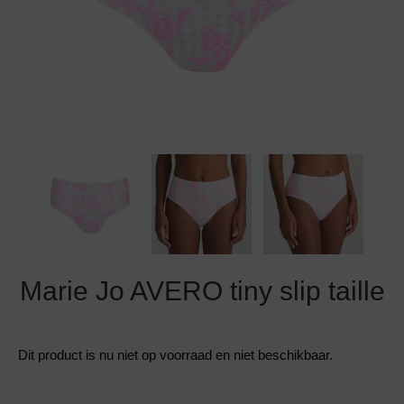
Grote maten lingerie
Strandkleding
Slipdress
Algemene voorwaarden
BH Zonder 
Short
Bestsellers
Grote maten badmode
Sport BH
Bruidslingerie
Badmode met glitter
Voeding BH
Naadloos ondergoed
Badmode met structuur stof
Zwarte badmode
Marie Jo AVERO tiny slip taille
Dit product is nu niet op voorraad en niet beschikbaar.