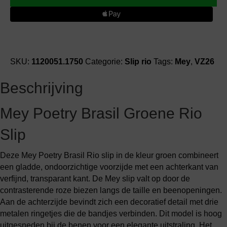
brasil
groen
slip
rio
aantal
SKU:
1120051.1750
Categorie:
Slip rio
Tags:
Mey
,
VZ26
Beschrijving
Mey Poetry Brasil Groene Rio
Slip
Deze Mey Poetry Brasil Rio slip in de kleur groen combineert
een gladde, ondoorzichtige voorzijde met een achterkant van
verfijnd, transparant kant. De Mey slip valt op door de
contrasterende roze biezen langs de taille en beenopeningen.
Aan de achterzijde bevindt zich een decoratief detail met drie
metalen ringetjes die de bandjes verbinden. Dit model is hoog
uitgesneden bij de benen voor een elegante uitstraling. Het