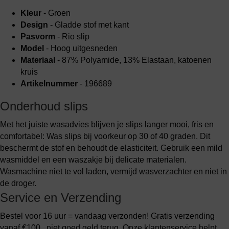
Kleur
- Groen
Design
- Gladde stof met kant
Pasvorm
- Rio slip
Model
- Hoog uitgesneden
Materiaal
- 87% Polyamide, 13% Elastaan, katoenen
kruis
Artikelnummer
- 196689
Onderhoud slips
Met het juiste wasadvies blijven je slips langer mooi, fris en
comfortabel: Was slips bij voorkeur op 30 of 40 graden. Dit
beschermt de stof en behoudt de elasticiteit. Gebruik een mild
wasmiddel en een waszakje bij delicate materialen.
Wasmachine niet te vol laden, vermijd wasverzachter en niet in
de droger.
Service en Verzending
Bestel voor 16 uur = vandaag verzonden! Gratis verzending
vanaf €100,, niet goed geld terug. Onze klantenservice helpt