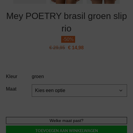
Mey POETRY brasil groen slip
rio
-
50%
€
29,95
€
14,98
Kleur
groen
Maat
Mey
Welke maat past?
POETRY
TOEVOEGEN AAN WINKELWAGEN