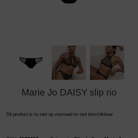
Grote maten lingerie
Strandkleding
Slipdress
Algemene voorwaarden
BH Zonder 
Short
Bestsellers
Grote maten badmode
Sport BH
Bruidslingerie
Badmode met glitter
Voeding BH
Naadloos ondergoed
Badmode met structuur stof
Zwarte badmode
Marie Jo DAISY slip rio
Dit product is nu niet op voorraad en niet beschikbaar.