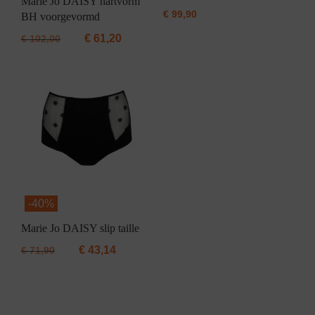
Marie Jo DAISY hartvorm
€
99,90
BH voorgevormd
€
61,20
€
102,00
-
40%
Marie Jo DAISY slip taille
€
43,14
€
71,90