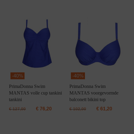
-
40%
-
40%
PrimaDonna Swim
PrimaDonna Swim
MANTAS volle cup tankini
MANTAS voorgevormde
tankini
balconett bikini top
€
76,20
€
61,20
€
127,00
€
102,00