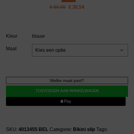
€
50,90
€
30,54
Kleur
blauw
Maat
PrimaDonna
Welke maat past?
Swim
TOEVOEGEN AAN WINKELWAGEN
MANTAS
bikini
slip
met
omslag
bikini
SKU:
4013455 BEL
Categorie:
Bikini slip
Tags: