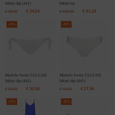
bikini slip (441)
bikini top
€
24,54
€
61,20
€
40,90
€
102,00
-
40%
-
40%
MarieJo Swim TALEAH
MarieJo Swim TALEAH
bikini slip (441)
bikini slip (441)
€
30,54
€
27,54
€
50,90
€
45,90
-
40%
-
40%