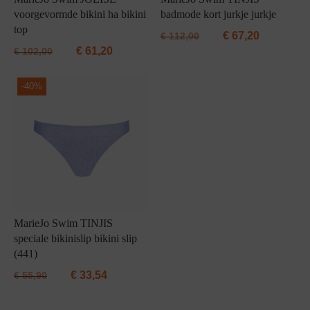
voorgevormde bikini ha bikini
badmode kort jurkje jurkje
top
€
67,20
€
112,00
€
61,20
€
102,00
-
40%
MarieJo Swim TINJIS
speciale bikinislip bikini slip
(441)
€
33,54
€
55,90