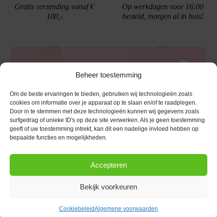
Gratis verzending vanaf €
Op werkdagen voor 16:00
100,-
besteld, morgen al in huis!
Ontvang €10,- korting
Beheer toestemming
Gratis cadeau verpakking
Bellen kan!
Om de beste ervaringen te bieden, gebruiken wij technologieën zoals
Schrijf je in voor de nieuwsbrief en ontvang een
cookies om informatie over je apparaat op te slaan en/of te raadplegen.
Door in te stemmen met deze technologieën kunnen wij gegevens zoals
kortingscode van €10,- op je volgende bestelling.
surfgedrag of unieke ID's op deze site verwerken. Als je geen toestemming
geeft of uw toestemming intrekt, kan dit een nadelige invloed hebben op
KLANTENSERVICE
E-mailadres
*
bepaalde functies en mogelijkheden.
OPENINGSTIJDEN
Klantenservice
Accepteren
Afspraak maken
AANMELDEN
CONTACT
Contact
Bekijk voorkeuren
maandag
13:00 - 17:30
Bestel procedure
Diezerstraat 116
Copyright © 2026 |
webshop door Advice
.
Dinsdag
10:00 - 17:30
8011 RL Zwolle
Betaalmogelijkheden
Cookiebeleid
Algemene voorwaarden
Woensdag
10:00 - 17:30