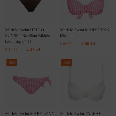
MarieJo Swim HELLO
MarieJo Swim MARY LYNN
SUNSET Brazilian Bikinis
bikini top
bikini slip (441)
€
58,14
€
96,90
€
27,54
€
45,90
-
40%
-
40%
MarieJo Swim MARY LYNN
MarieJo Swim TALEAH