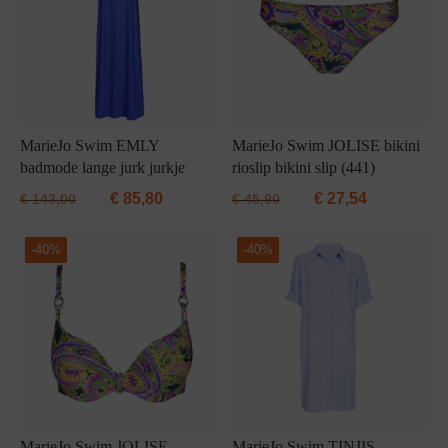
MarieJo Swim EMLY
MarieJo Swim JOLISE bikini
badmode lange jurk jurkje
rioslip bikini slip (441)
€
85,80
€
27,54
€
143,00
€
45,90
-
40%
-
40%
MarieJo Swim JOLISE
MarieJo Swim TINJIS