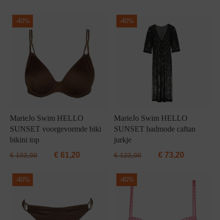
Grote maten lingerie
Strandkleding
Slipdress
Algemene voorwaarden
BH Zonder 
Short
-
40%
-
40%
Bestsellers
Grote maten badmode
Sport BH
Bruidslingerie
Badmode met glitter
Voeding BH
Naadloos ondergoed
Badmode met structuur stof
Zwarte badmode
MarieJo Swim HELLO
MarieJo Swim HELLO
SUNSET voorgevormde biki
SUNSET badmode caftan
bikini top
jurkje
€
61,20
€
73,20
€
102,00
€
122,00
-
40%
-
40%