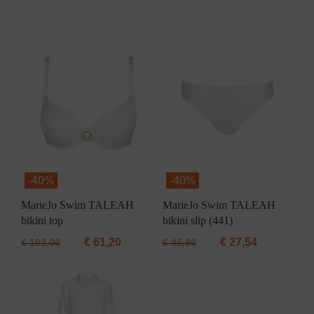
-
40%
-
40%
MarieJo Swim TALEAH
MarieJo Swim TALEAH
bikini top
bikini slip (441)
€
61,20
€
27,54
€
102,00
€
45,90