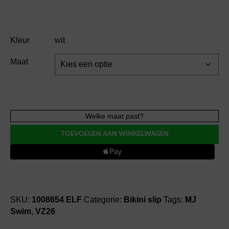
Kleur
wit
Maat
MarieJo
Welke maat past?
Swim
TOEVOEGEN AAN WINKELWAGEN
TALEAH
bikini
slip
(441)
aantal
SKU:
1008654 ELF
Categorie:
Bikini slip
Tags:
MJ
Swim
,
VZ26