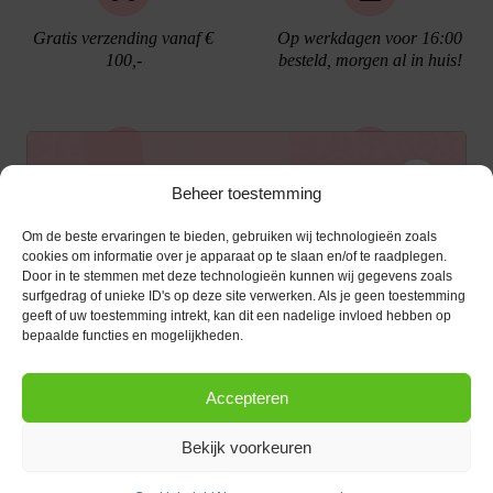
Gratis verzending vanaf €
Op werkdagen voor 16:00
100,-
besteld, morgen al in huis!
Ontvang €10,- korting
Beheer toestemming
Gratis cadeau verpakking
Bellen kan!
Om de beste ervaringen te bieden, gebruiken wij technologieën zoals
Schrijf je in voor de nieuwsbrief en ontvang een
cookies om informatie over je apparaat op te slaan en/of te raadplegen.
Door in te stemmen met deze technologieën kunnen wij gegevens zoals
kortingscode van €10,- op je volgende bestelling.
surfgedrag of unieke ID's op deze site verwerken. Als je geen toestemming
geeft of uw toestemming intrekt, kan dit een nadelige invloed hebben op
KLANTENSERVICE
E-mailadres
*
bepaalde functies en mogelijkheden.
OPENINGSTIJDEN
Klantenservice
Accepteren
Afspraak maken
AANMELDEN
CONTACT
Contact
Bekijk voorkeuren
maandag
13:00 - 17:30
Bestel procedure
Diezerstraat 116
Copyright © 2026 |
webshop door Advice
.
Dinsdag
10:00 - 17:30
8011 RL Zwolle
Betaalmogelijkheden