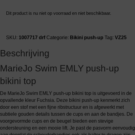
Dit product is nu niet op voorraad en niet beschikbaar.
SKU:
1007717 drf
Categorie:
Bikini push-up
Tag:
VZ25
Beschrijving
MarieJo Swim EMLY push-up
bikini top
De MarieJo Swim EMLY push-up bikini top is uitgevoerd in de
opvallende kleur Fuchsia. Deze bikini push-up kenmerkt zich
door een stof met een fijne ribstructuur en is afgewerkt met
subtiele gouden details tussen de cups en aan de bandjes. De
voorgevormde cups en de beugel bieden een stevige
ondersteuning en een mooie lift. Je past de pasvorm eenvoudig
aan doordat de schouderbandjes ook als halter te dragen zijn.