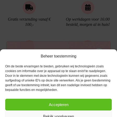
Gratis verzending vanaf €
Op werkdagen voor 16:00
100,-
besteld, morgen al in huis!
Ontvang €10,- korting
Beheer toestemming
Gratis cadeau verpakking
Bellen kan!
Om de beste ervaringen te bieden, gebruiken wij technologieën zoals
Schrijf je in voor de nieuwsbrief en ontvang een
cookies om informatie over je apparaat op te slaan en/of te raadplegen.
Door in te stemmen met deze technologieën kunnen wij gegevens zoals
kortingscode van €10,- op je volgende bestelling.
surfgedrag of unieke ID's op deze site verwerken. Als je geen toestemming
geeft of uw toestemming intrekt, kan dit een nadelige invloed hebben op
KLANTENSERVICE
E-mailadres
*
bepaalde functies en mogelijkheden.
OPENINGSTIJDEN
Klantenservice
Accepteren
Afspraak maken
AANMELDEN
CONTACT
Contact
Bekijk voorkeuren