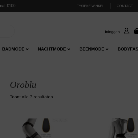
naf €100,-
FYSIEKE WINKEL
CONTACT
inloggen
BADMODE
NACHTMODE
BEENMODE
BODYFAS
Oroblu
Gesorteerd
Toont alle 7 resultaten
op
nieuwste