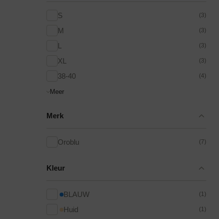
S
(3)
M
(3)
L
(3)
XL
(3)
38-40
(4)
Meer
Merk
Oroblu
(7)
Kleur
BLAUW
(1)
Huid
(1)