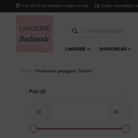
Voor 16:00 uur besteld morgen in huis
Gratis verzending va
Producten
zoeken
LINGERIE
SHAPEWEAR
Home
/ Producten getagged “Oroblu”
Prijs
(€)