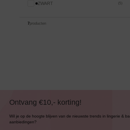
ZWART
(5)
7
producten
Bikini top
terug
Alle Bikini’s
Ontvang €10,- korting!
Bikini Top
Wil je op de hoogte blijven van de nieuwste trends in lingerie & b
aanbiedingen?
Bikini Push-Up