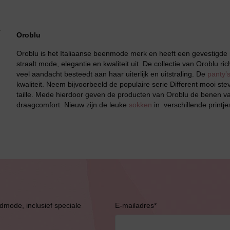
Grote maten lingerie
Oroblu
Oroblu is het Italiaanse beenmode merk en heeft een gevestigd
straalt mode, elegantie en kwaliteit uit. De collectie van Oroblu 
veel aandacht besteedt aan haar uiterlijk en uitstraling. De
panty’
kwaliteit. Neem bijvoorbeeld de populaire serie Different mooi stev
taille. Mede hierdoor geven de producten van Oroblu de benen va
draagcomfort. Nieuw zijn de leuke
sokken
in verschillende printje
Slipdress
Bestsellers
admode, inclusief speciale
E-mailadres
*