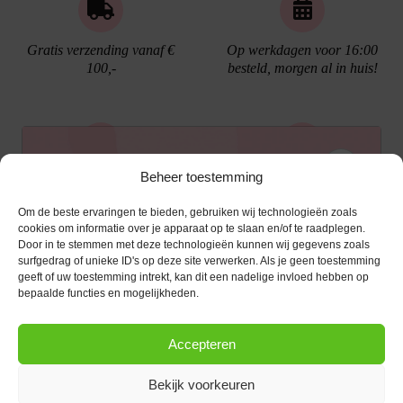
Gratis verzending vanaf €
Op werkdagen voor 16:00
100,-
besteld, morgen al in huis!
Ontvang €10,- korting
Beheer toestemming
Gratis cadeau verpakking
Bellen kan!
Om de beste ervaringen te bieden, gebruiken wij technologieën zoals
Schrijf je in voor de nieuwsbrief en ontvang een
cookies om informatie over je apparaat op te slaan en/of te raadplegen.
Door in te stemmen met deze technologieën kunnen wij gegevens zoals
kortingscode van €10,- op je volgende bestelling.
surfgedrag of unieke ID's op deze site verwerken. Als je geen toestemming
geeft of uw toestemming intrekt, kan dit een nadelige invloed hebben op
KLANTENSERVICE
E-mailadres
*
bepaalde functies en mogelijkheden.
OPENINGSTIJDEN
Klantenservice
Accepteren
Afspraak maken
AANMELDEN
CONTACT
Contact
Bekijk voorkeuren
maandag
13:00 - 17:30
Bestel procedure
Diezerstraat 116