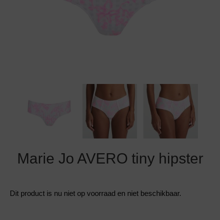
Grote maten lingerie
Strandkleding
Slipdress
Algemene voorwaarden
BH Zonder 
Short
Bestsellers
Grote maten badmode
Sport BH
Bruidslingerie
Badmode met glitter
Voeding BH
Naadloos ondergoed
Badmode met structuur stof
Zwarte badmode
Marie Jo AVERO tiny hipster
Dit product is nu niet op voorraad en niet beschikbaar.