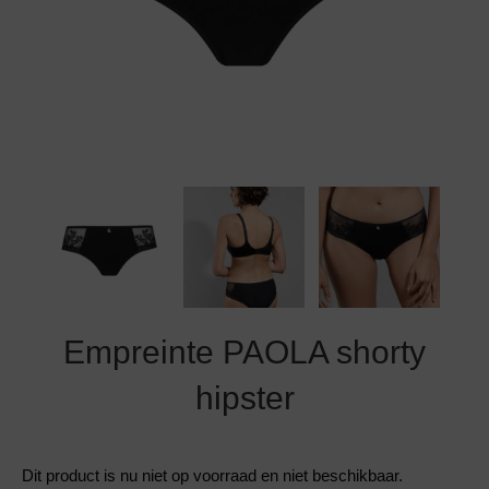
Grote maten lingerie
Strandkleding
Slipdress
Algemene voorwaarden
BH Zonder 
Short
Bestsellers
Grote maten badmode
Sport BH
Bruidslingerie
Badmode met glitter
Voeding BH
Naadloos ondergoed
Badmode met structuur stof
Zwarte badmode
Empreinte PAOLA shorty
hipster
Dit product is nu niet op voorraad en niet beschikbaar.