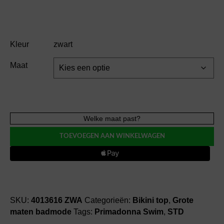
Kleur
zwart
Maat
PrimaDonna
Welke maat past?
Swim
TOEVOEGEN AAN WINKELWAGEN
DELRAY
voorgevormde
balconett
bikini
top
aantal
SKU:
4013616 ZWA
Categorieën:
Bikini top
,
Grote
maten badmode
Tags:
Primadonna Swim
,
STD