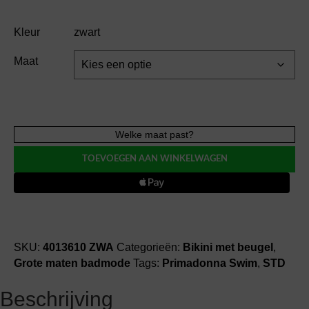
Kleur
zwart
Maat
PrimaDonna
Welke maat past?
Swim
TOEVOEGEN AAN WINKELWAGEN
DELRAY
volle
cup
bikinitop
bikini
top
SKU:
4013610 ZWA
Categorieën:
Bikini met beugel
,
aantal
Grote maten badmode
Tags:
Primadonna Swim
,
STD
Beschrijving