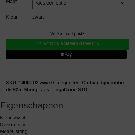
Maat
Kleur
zwart
LingaDore
Welke maat past?
DAILY
TOEVOEGEN AAN WINKELWAGEN
uni
fit
string
aantal
SKU:
1400T.02 zwart
Categorieën:
Cadeau tips onder
de €25
,
String
Tags:
LingaDore
,
STD
Eigenschappen
Kleur: zwart
Dessin: kant
Model: string