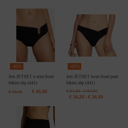
-
40%
-
40%
Jets JETSET u-trim front
Jets JETSET twist front pant
bikini slip (441)
bikini slip (441)
Prijsklasse:
€
57,00
-
€
57,50
€
45,00
€
75,00
€ 57,00
Prijsklasse:
€
34,20
-
€
34,50
tot
€ 34,20
€ 57,50
tot
€ 34,50