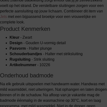
Goed zittende badkleding zorgt ervoor dat jij je zelfverzekerd
voelt op het strand. De verstelbare sluitingen zorgen voor een
perfecte aansluiting op jouw lichaam. Combineer dit item van
Jets
met een bijpassend broekje voor een vrouwelijke en
complete look.
Product Kenmerken
Kleur
- Zwart
Design
- Gouden U-vormig detail
Pasvorm
- Halter plunge
Schouderbandjes
- Halter met striksluiting
Rugsluiting
- Strik sluiting
Artikelnummer
- 10226
Onderhoud badmode
Na elk gebruik uitspoelen met handwarm water. Handwas met
mild wasmiddel, niet uitwringen. Nat ophangen en laten drogen
binnen of in de schaduw. Na afloop van je vakantie mag de
badmode éénmalig in de wasmachine op 30°C, kort en laag
programma, met mild wasmiddel. Niet in de droger, geen