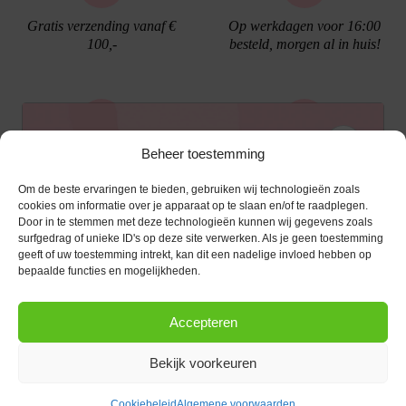
Gratis verzending vanaf €
Op werkdagen voor 16:00
100,-
besteld, morgen al in huis!
Ontvang €10,- korting
Beheer toestemming
Gratis cadeau verpakking
Bellen kan!
Om de beste ervaringen te bieden, gebruiken wij technologieën zoals
Schrijf je in voor de nieuwsbrief en ontvang een
cookies om informatie over je apparaat op te slaan en/of te raadplegen.
Door in te stemmen met deze technologieën kunnen wij gegevens zoals
kortingscode van €10,- op je volgende bestelling.
surfgedrag of unieke ID's op deze site verwerken. Als je geen toestemming
geeft of uw toestemming intrekt, kan dit een nadelige invloed hebben op
KLANTENSERVICE
E-mailadres
*
bepaalde functies en mogelijkheden.
OPENINGSTIJDEN
Klantenservice
Accepteren
Afspraak maken
AANMELDEN
CONTACT
Contact
Bekijk voorkeuren
maandag
13:00 - 17:30
Bestel procedure
Diezerstraat 116
Copyright © 2026 |
webshop door Advice
.
Dinsdag
10:00 - 17:30
8011 RL Zwolle
Betaalmogelijkheden
Cookiebeleid
Algemene voorwaarden