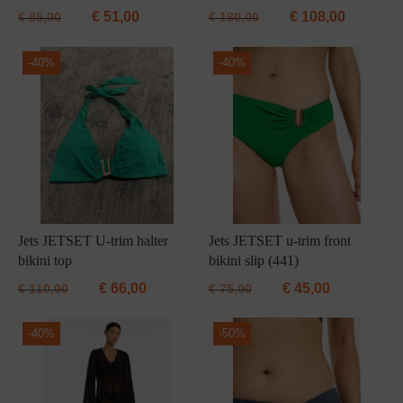
€
51,00
€
108,00
€
85,00
€
180,00
-
40%
-
40%
Jets JETSET U-trim halter
Jets JETSET u-trim front
bikini top
bikini slip (441)
€
66,00
€
45,00
€
110,00
€
75,00
-
40%
-
50%