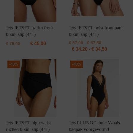
Jets JETSET u-trim front
Jets JETSET twist front pant
bikini slip (441)
bikini slip (441)
Prijsklasse:
€
57,00
-
€
57,50
€
45,00
€
75,00
€ 57,00
Prijsklasse:
€
34,20
-
€
34,50
tot
€ 34,20
€ 57,50
tot
-
40%
-
40%
€ 34,50
Jets JETSET high waist
Jets PLUNGE thule V-hals
ruched bikini slip (441)
badpak voorgevormd