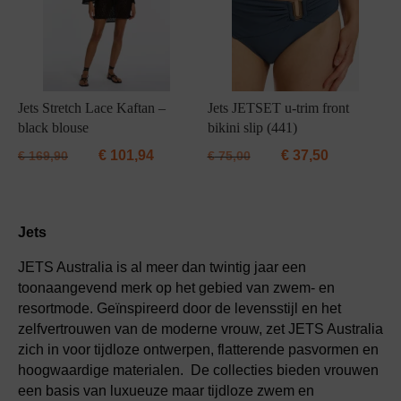
Jets Stretch Lace Kaftan –
Jets JETSET u-trim front
black blouse
bikini slip (441)
€
101,94
€
37,50
€
169,90
€
75,00
Jets
JETS Australia is al meer dan twintig jaar een
toonaangevend merk op het gebied van zwem- en
resortmode. Geïnspireerd door de levensstijl en het
zelfvertrouwen van de moderne vrouw, zet JETS Australia
zich in voor tijdloze ontwerpen, flatterende pasvormen en
hoogwaardige materialen. De collecties bieden vrouwen
een basis van luxueuze maar tijdloze zwem en