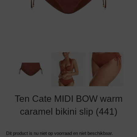
Grote maten lingerie
Strandkleding
Slipdress
Algemene voorwaarden
BH Zonder 
Short
Bestsellers
Grote maten badmode
Sport BH
Bruidslingerie
Badmode met glitter
Voeding BH
Naadloos ondergoed
Badmode met structuur stof
Zwarte badmode
Ten Cate MIDI BOW warm
caramel bikini slip (441)
Dit product is nu niet op voorraad en niet beschikbaar.