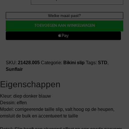
Sunflair
Welke maat past?
Mix
TOEVOEGEN AAN WINKELWAGEN
&
Match
corr.
bikini
slip
(441)
SKU:
21428.005
Categorie:
Bikini slip
Tags:
STD
,
aantal
Sunflair
Eigenschappen
Kleur: diep donker blauw
Dessin: effen
Model: corrigeerende taille slip, valt hoog op de heupen,
omsluit de buik en accentueert te taille