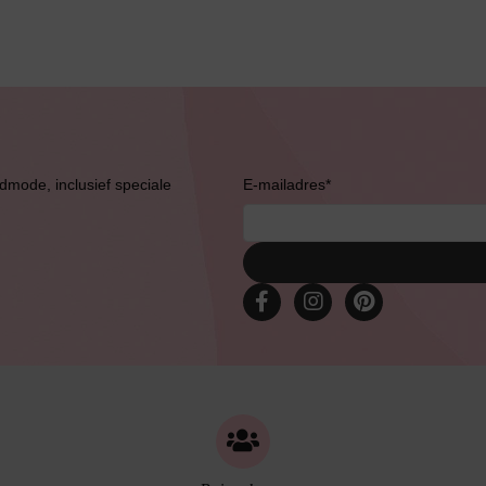
Jarratel
Huispak
admode, inclusief speciale
E-mailadres
*
Grote maten lingerie
Slipdress
Bestsellers