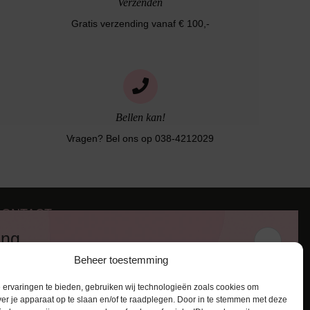
Verzenden
Gratis verzending vanaf € 100,-
Bellen kan!
Vragen? Bel ons op 038-4212029
CONTACT
iezerstraat 116
ing
011 RL Zwolle
Beheer toestemming
:
038-4212029
 en ontvang een kortingscode van
:
info@lingerie-badmode.nl
ervaringen te bieden, gebruiken wij technologieën zoals cookies om
ver je apparaat op te slaan en/of te raadplegen. Door in te stemmen met deze