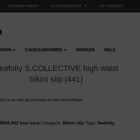
AFSPRAAK MAKEN
KLANTENSERVICE
GET INSPIRED
HION
CADEAUBONNEN
MERKEN
SALE
eafolly S.COLLECTIVE high waist
bikini slip (441)
duct is nu niet op voorraad en niet beschikbaar.
0643.942 true navy
Categorie:
Bikini slip
Tags:
Seafolly
,