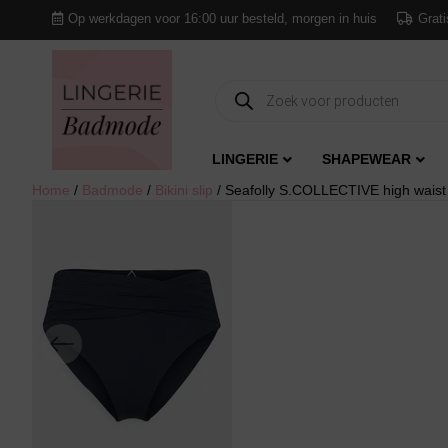
Op werkdagen voor 16:00 uur besteld, morgen in huis
Grati
Producten
zoeken
LINGERIE
SHAPEWEAR
Home
/
Badmode
/
Bikini slip
/ Seafolly S.COLLECTIVE high waist b