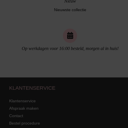
Nieuw
Nieuwste collectie
Bikini Push-Up
Bikini Met Beugel
Op werkdagen voor 16:00 besteld, morgen al in huis!
KLANTENSERVICE
Naadloos ondergoed
Klantenservice
Afspraak maken
Contact
Strandkleding
terug
Grote mat
Bestel procedure