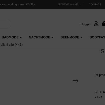
s verzending vanaf €100,-
FYSIEKE WINKEL
CONTACT
inloggen
BADMODE
NACHTMODE
BEENMODE
BODYFAS
ikini slip (441)
S
Dit pro
SKU:
4
VZ25