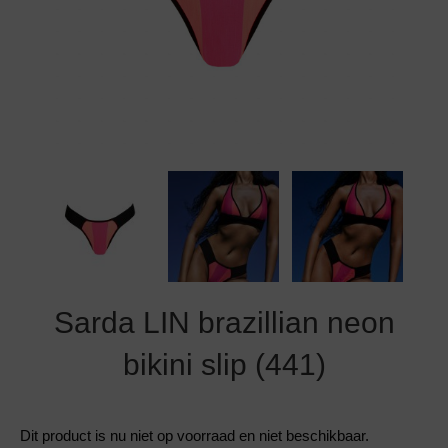
Grote maten lingerie
Strandkleding
Slipdress
Algemene voorwaarden
BH Zonder 
Short
Bestsellers
Grote maten badmode
Sport BH
Bruidslingerie
Badmode met glitter
Voeding BH
Naadloos ondergoed
Badmode met structuur stof
Zwarte badmode
Sarda LIN brazillian neon
bikini slip (441)
Dit product is nu niet op voorraad en niet beschikbaar.