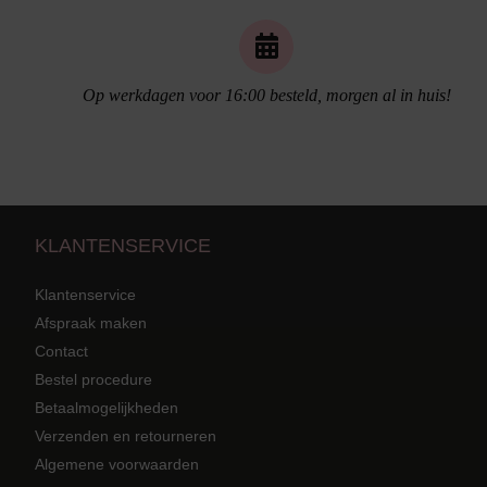
Op werkdagen voor 16:00 besteld, morgen al in huis!
Naadloos ondergoed
KLANTENSERVICE
Klantenservice
Afspraak maken
Contact
Strandkleding
terug
Grote mat
Bestel procedure
Betaalmogelijkheden
Badmode met structuur stof
Zwarte ba
Alle Strandkleding
Verzenden en retourneren
Algemene voorwaarden
Tuniek En Blouses