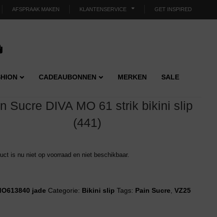
AFSPRAAK MAKEN
KLANTENSERVICE
GET INSPIRED
HION
CADEAUBONNEN
MERKEN
SALE
n Sucre DIVA MO 61 strik bikini slip
(441)
duct is nu niet op voorraad en niet beschikbaar.
O613840 jade
Categorie:
Bikini slip
Tags:
Pain Sucre
,
VZ25