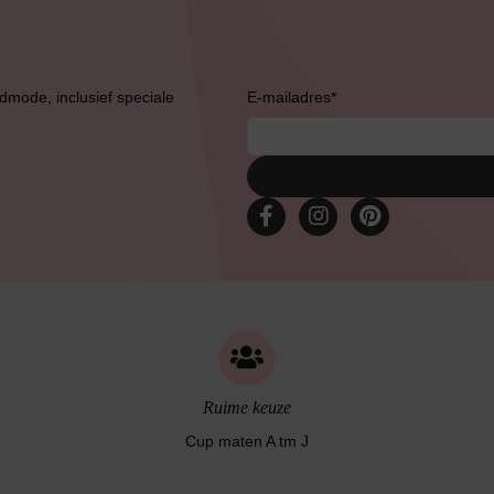
admode, inclusief speciale
E-mailadres
*
Bruidslingerie
Ruime keuze
Cup maten A tm J