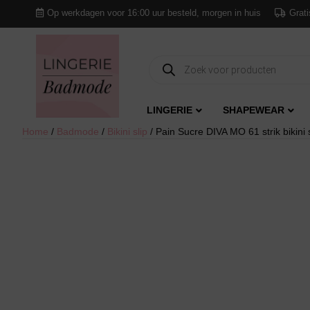
Op werkdagen voor 16:00 uur besteld, morgen in huis
Grati
Producten
zoeken
LINGERIE
SHAPEWEAR
Home
/
Badmode
/
Bikini slip
/ Pain Sucre DIVA MO 61 strik bikini 