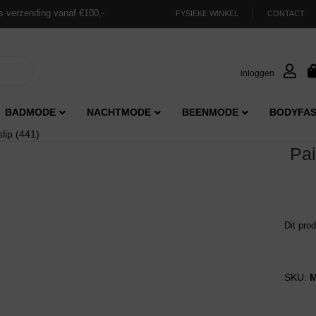
s verzending vanaf €100,-
FYSIEKE WINKEL
CONTACT
inloggen
BADMODE
NACHTMODE
BEENMODE
BODYFAS
slip (441)
Pai
Dit pro
SKU:
M