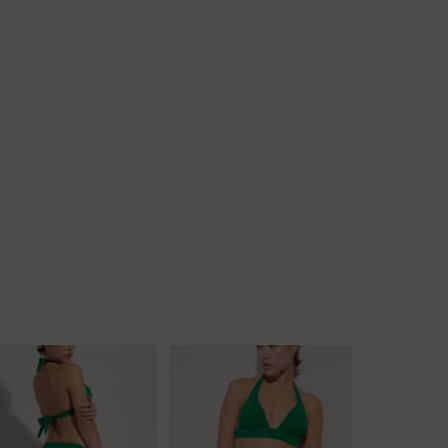
Badjassen
Jarratel
Huispak