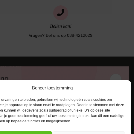
Bellen kan!
Vragen? Bel ons op 038-4212029
CONTACT
iezerstraat 116
ing
011 RL Zwolle
Beheer toestemming
:
038-4212029
 en ontvang een kortingscode van
:
info@lingerie-badmode.nl
ervaringen te bieden, gebruiken wij technologieën zoals cookies om
ver je apparaat op te slaan en/of te raadplegen. Door in te stemmen met deze
n kunnen wij gegevens zoals surfgedrag of unieke ID's op deze site
ls je geen toestemming geeft of uw toestemming intrekt, kan dit een nadelige
ben op bepaalde functies en mogelijkheden.