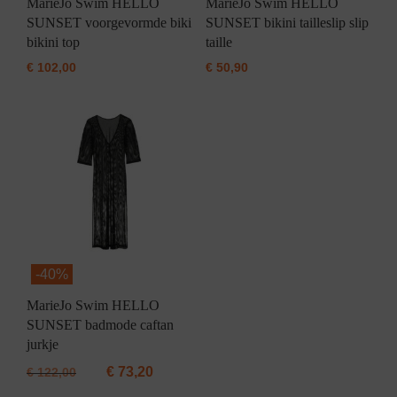
MarieJo Swim HELLO
MarieJo Swim HELLO
SUNSET voorgevormde biki
SUNSET bikini tailleslip slip
bikini top
taille
€
102,00
€
50,90
-
40%
MarieJo Swim HELLO
SUNSET badmode caftan
jurkje
€
73,20
€
122,00