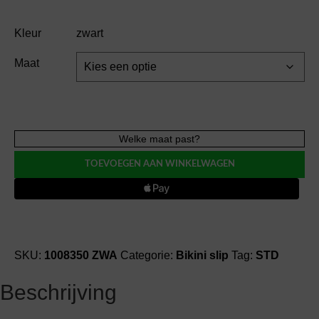
Kleur
zwart
Maat
MarieJo
Welke maat past?
Swim
TOEVOEGEN AAN WINKELWAGEN
CASSIE
bikini
rioslip
bikini
slip
(441)
SKU:
1008350 ZWA
Categorie:
Bikini slip
Tag:
STD
aantal
Beschrijving