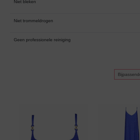
Niet bleken
Niet trommeldrogen
Geen professionele reiniging
Bikini top
terug
Alle Bikini’s
Bijpassend
Bikini Top
Bikini Push-Up
Bikini Met Beugel