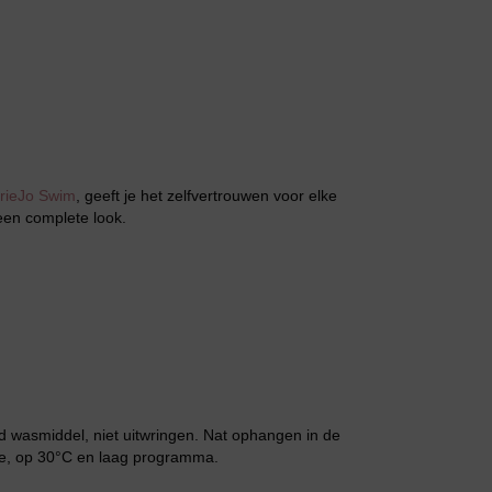
Jarratel
rieJo Swim
, geeft je het zelfvertrouwen voor elke
en complete look.
Huispak
 wasmiddel, niet uitwringen. Nat ophangen in de
ie, op 30°C en laag programma.