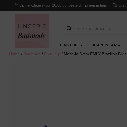
Op werkdagen voor 16:00 uur besteld, morgen in huis
Grati
Producten
zoeken
LINGERIE
SHAPEWEAR
Home
/
Badmode
/
Bikini slip
/ MarieJo Swim EMLY Brazilian Bikinisl