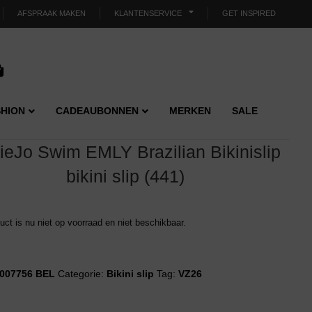
AFSPRAAK MAKEN
KLANTENSERVICE
GET INSPIRED
HION
CADEAUBONNEN
MERKEN
SALE
ieJo Swim EMLY Brazilian Bikinislip
bikini slip (441)
duct is nu niet op voorraad en niet beschikbaar.
007756 BEL
Categorie:
Bikini slip
Tag:
VZ26