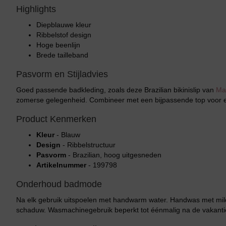
Highlights
Diepblauwe kleur
Ribbelstof design
Hoge beenlijn
Brede tailleband
Pasvorm en Stijladvies
Goed passende badkleding, zoals deze Brazilian bikinislip van
Ma
zomerse gelegenheid. Combineer met een bijpassende top voor e
Product Kenmerken
Kleur
- Blauw
Design
- Ribbelstructuur
Pasvorm
- Brazilian, hoog uitgesneden
Artikelnummer
- 199798
Onderhoud badmode
Na elk gebruik uitspoelen met handwarm water. Handwas met mild
schaduw. Wasmachinegebruik beperkt tot éénmalig na de vakant