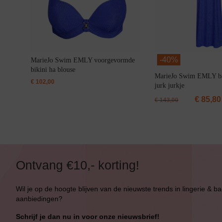
-
40%
MarieJo Swim EMLY voorgevormde
bikini ha blouse
MarieJo Swim EMLY b
€
102,00
jurk jurkje
€
85,80
€
143,00
Ontvang €10,- korting!
Wil je op de hoogte blijven van de nieuwste trends in lingerie & b
aanbiedingen?
Schrijf je dan nu in voor onze nieuwsbrief!