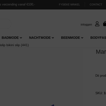
s verzending vanaf €100,-
FYSIEKE WINKEL
CONTACT
inloggen
BADMODE
NACHTMODE
BEENMODE
BODYFAS
ip bikini slip (441)
Mar
Dit pro
SKU:
1