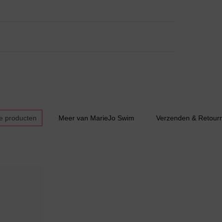
Slipdress
Bestsellers
e producten
Meer van MarieJo Swim
Verzenden & Retour