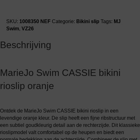
SKU:
1008350 NEF
Categorie:
Bikini slip
Tags:
MJ
Swim
,
VZ26
Beschrijving
MarieJo Swim CASSIE bikini
rioslip oranje
Ontdek de MarieJo Swim CASSIE bikini rioslip in een
levendige oranje kleur. De slip heeft een fijne ribstructuur met
een subtiel goudkleurig detail aan de rechterzijde. Dit klassieke
rioslipmodel valt comfortabel op de heupen en biedt een
normale bedekking aan de achterzijde. Combineer de slip met