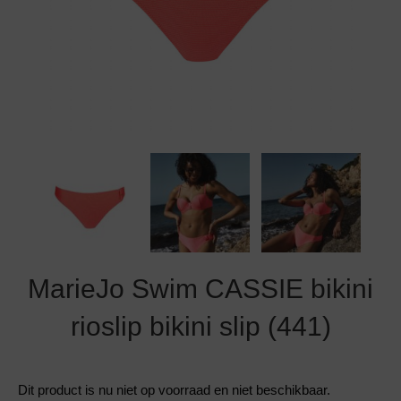
Grote maten lingerie
Strandkleding
Slipdress
Algemene voorwaarden
BH Zonder 
Short
Bestsellers
Grote maten badmode
Sport BH
Bruidslingerie
Badmode met glitter
Voeding BH
Naadloos ondergoed
Badmode met structuur stof
Zwarte badmode
MarieJo Swim CASSIE bikini
rioslip bikini slip (441)
Dit product is nu niet op voorraad en niet beschikbaar.