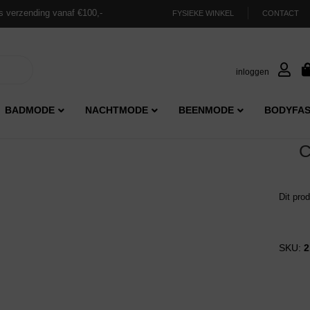
s verzending vanaf €100,-
FYSIEKE WINKEL
CONTACT
inloggen
BADMODE
NACHTMODE
BEENMODE
BODYFAS
C
Dit pro
SKU:
2