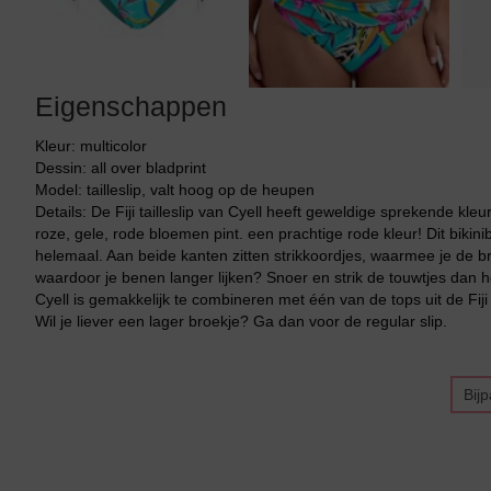
Eigenschappen
Kleur: multicolor
Dessin: all over bladprint
Model: tailleslip, valt hoog op de heupen
Details: De Fiji tailleslip van Cyell heeft geweldige sprekende 
roze, gele, rode bloemen pint. een prachtige rode kleur! Dit bikin
helemaal. Aan beide kanten zitten strikkoordjes, waarmee je de b
waardoor je benen langer lijken? Snoer en strik de touwtjes dan h
Cyell is gemakkelijk te combineren met één van de tops uit de Fiji c
Wil je liever een lager broekje? Ga dan voor de regular slip.
Bij
Bikini top
terug