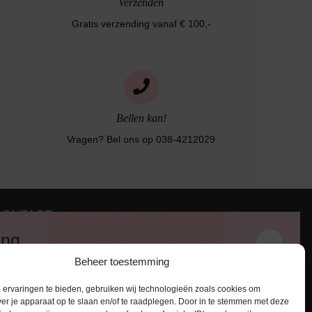
Verzenden
Gratis verzending vanaf € 100,-
Bellen kan!
Vragen? Bel ons op 038-4212029
CONTACT
iezerstraat 116
ing
011 RL Zwolle
Beheer toestemming
:
038-4212029
 en ontvang een kortingscode van
:
info@lingerie-badmode.nl
ervaringen te bieden, gebruiken wij technologieën zoals cookies om
ver je apparaat op te slaan en/of te raadplegen. Door in te stemmen met deze