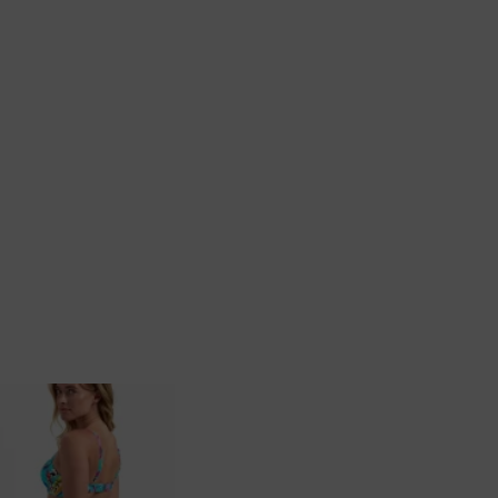
Badjassen
Jarratel
Huispak