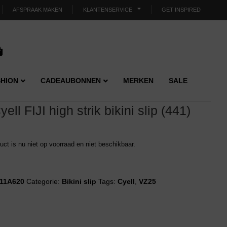
AFSPRAAK MAKEN
KLANTENSERVICE
GET INSPIRED
HION
CADEAUBONNEN
MERKEN
SALE
yell FIJI high strik bikini slip (441)
duct is nu niet op voorraad en niet beschikbaar.
11A620
Categorie:
Bikini slip
Tags:
Cyell
,
VZ25