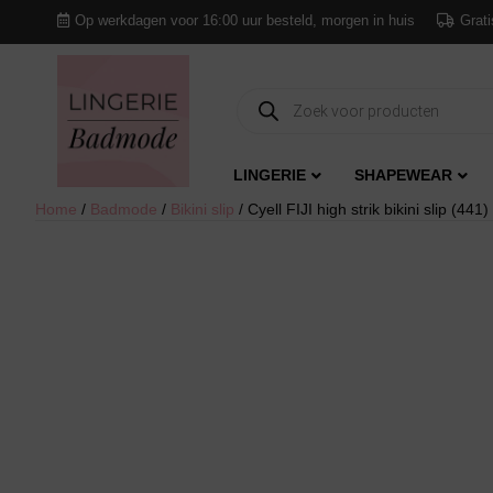
Op werkdagen voor 16:00 uur besteld, morgen in huis
Grati
Producten
zoeken
LINGERIE
SHAPEWEAR
Home
/
Badmode
/
Bikini slip
/ Cyell FIJI high strik bikini slip (441)