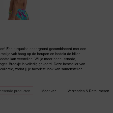
Grote maten lingerie
kleuren! Een turquoise ondergrond gecombineerd met een
ibroekje valt hoog op de heupen en bedekt de billen
reedte kan verstellen. Wil je meer beenuitsnede,
oger. Broekje is volledig gevoerd. Deze bestseller van
ollectie, zodat jij je favoriete look kan samenstellen.
passende producten
Meer van
Verzenden & Retourneren
Slipdress