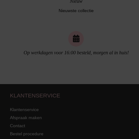
Nieuw
Nieuwste collectie
Op werkdagen voor 16:00 besteld, morgen al in huis!
Naadloos ondergoed
KLANTENSERVICE
Klantenservice
Afspraak maken
Contact
Strandkleding
terug
Grote mat
Bestel procedure