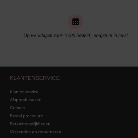
Op werkdagen voor 16:00 besteld, morgen al in huis!
Naadloos ondergoed
KLANTENSERVICE
Klantenservice
Afspraak maken
Contact
Strandkleding
terug
Grote mat
Bestel procedure
Betaalmogelijkheden
Badmode met structuur stof
Zwarte ba
Alle Strandkleding
Verzenden en retourneren