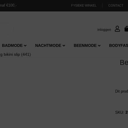
naf €100,-
FYSIEKE WINKEL
CONTACT
inloggen
BADMODE
NACHTMODE
BEENMODE
BODYFAS
bikini slip (441)
Be
Dit pro
SKU:
2