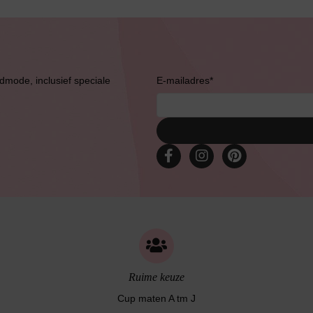
admode, inclusief speciale
E-mailadres
*
Bruidslingerie
Ruime keuze
Cup maten A tm J