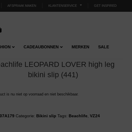
AFSPRAAK MAKEN
KLANTENSERVICE
GET INSPIRED
HION
CADEAUBONNEN
MERKEN
SALE
achlife LEOPARD LOVER high leg
bikini slip (441)
duct is nu niet op voorraad en niet beschikbaar.
07A179
Categorie:
Bikini slip
Tags:
Beachlife
,
VZ24