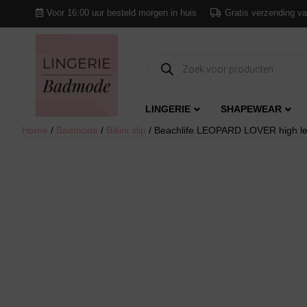
Voor 16:00 uur besteld morgen in huis
Gratis verzending va
Producten
zoeken
LINGERIE
SHAPEWEAR
Home
/
Badmode
/
Bikini slip
/ Beachlife LEOPARD LOVER high leg 