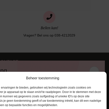
Bellen kan!
Vragen? Bel ons op 038-4212029
CONTACT
iezerstraat 116
ing
011 RL Zwolle
Beheer toestemming
:
038-4212029
 en ontvang een kortingscode van
:
info@lingerie-badmode.nl
ervaringen te bieden, gebruiken wij technologieën zoals cookies om
ver je apparaat op te slaan en/of te raadplegen. Door in te stemmen met deze
n kunnen wij gegevens zoals surfgedrag of unieke ID's op deze site
ls je geen toestemming geeft of uw toestemming intrekt, kan dit een nadelige
ben op bepaalde functies en mogelijkheden.