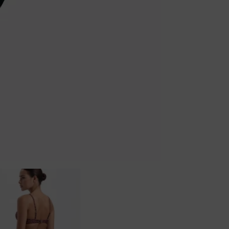
Badjassen
Jarratel
Huispak