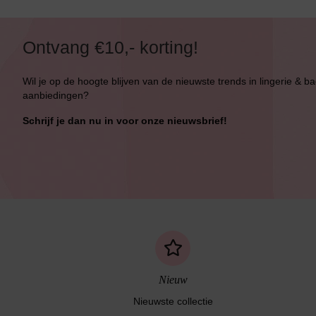
Bikini Top
Ontvang €10,- korting!
Bikini Push-Up
Bikini Met Beugel
Wil je op de hoogte blijven van de nieuwste trends in lingerie & b
aanbiedingen?
Schrijf je dan nu in voor onze nieuwsbrief!
Nieuw
Nieuwste collectie