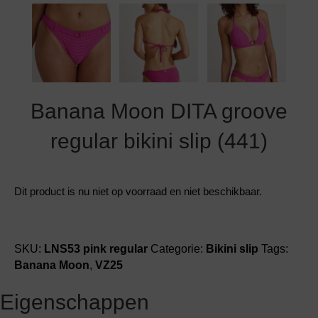
Grote maten lingerie
Strandkleding
Slipdress
Algemene voorwaarden
BH Zonder 
Short
Bestsellers
Grote maten badmode
Sport BH
Bruidslingerie
Badmode met glitter
Voeding BH
Banana Moon DITA groove
Naadloos ondergoed
Badmode met structuur stof
regular bikini slip (441)
Zwarte badmode
Dit product is nu niet op voorraad en niet beschikbaar.
SKU:
LNS53 pink regular
Categorie:
Bikini slip
Tags:
Banana Moon
,
VZ25
Eigenschappen