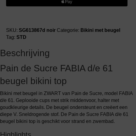
FABIA
d/e
61
beugel
bikini
SKU:
SG613867d noir
Categorie:
Bikini met beugel
top
Tag:
STD
aantal
Beschrijving
Pain de Sucre FABIA d/e 61
beugel bikini top
Bikini met beugel in ZWART van Pain de Sucre, model FABIA
d/e 61. Geplooide cups met strik middenvoor, halter met
goudkleurige details. De beugel ondersteunt en creëert een
diepe V. Sneldrogende stof. De Pain de Sucre FABIA d/e 61
beugel bikini top is geschikt voor strand en zwembad.
Highlights