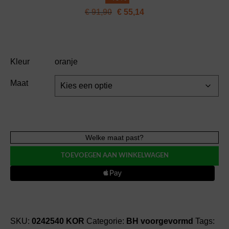
€
91,90
€
55,14
Kleur
oranje
Maat
Twist
Welke maat past?
PD
TOEVOEGEN AAN WINKELWAGEN
GRACE
BAY
voorgevormde
bh
-
ha
SKU:
0242540 KOR
Categorie:
BH voorgevormd
Tags: