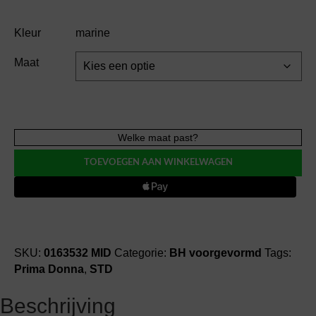
Kleur
marine
Maat
Prima
Welke maat past?
Donna
TOEVOEGEN AAN WINKELWAGEN
SALERNO
MID
BH
voorgevormd
aantal
SKU:
0163532 MID
Categorie:
BH voorgevormd
Tags:
Prima Donna
,
STD
Beschrijving