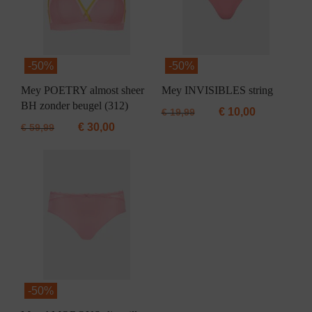
-
50%
-
50%
Mey POETRY almost sheer
Mey INVISIBLES string
BH zonder beugel (312)
€
10,00
€
19,99
€
30,00
€
59,99
-
50%