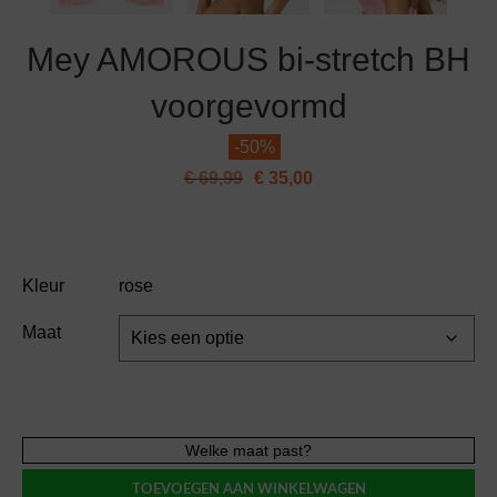
Mey AMOROUS bi-stretch BH
voorgevormd
-
50%
€
69,99
€
35,00
Kleur
rose
Maat
Mey
Welke maat past?
AMOROUS
TOEVOEGEN AAN WINKELWAGEN