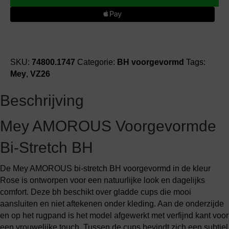
bi-
stretch
BH
voorgevormd
aantal
SKU:
74800.1747
Categorie:
BH voorgevormd
Tags:
Mey
,
VZ26
Beschrijving
Mey AMOROUS Voorgevormde
Bi-Stretch BH
De Mey AMOROUS bi-stretch BH voorgevormd in de kleur
Rose is ontworpen voor een natuurlijke look en dagelijks
comfort. Deze bh beschikt over gladde cups die mooi
aansluiten en niet aftekenen onder kleding. Aan de onderzijde
en op het rugpand is het model afgewerkt met verfijnd kant voor
een vrouwelijke touch. Tussen de cups bevindt zich een subtiel