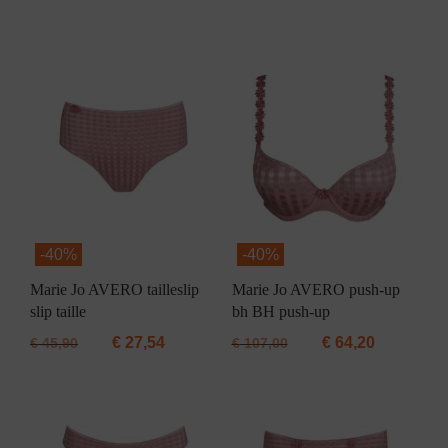
-
40%
-
40%
Marie Jo AVERO tailleslip
Marie Jo AVERO push-up
slip taille
bh BH push-up
€
27,54
€
64,20
€
45,90
€
107,00