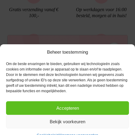
Gratis verzending vanaf €
Op werkdagen voor 16:00
100,-
besteld, morgen al in huis!
Ontvang €10,- korting
Beheer toestemming
Gratis cadeau verpakking
Bellen kan!
Om de beste ervaringen te bieden, gebruiken wij technologieën zoals
Schrijf je in voor de nieuwsbrief en ontvang een
cookies om informatie over je apparaat op te slaan en/of te raadplegen.
Door in te stemmen met deze technologieën kunnen wij gegevens zoals
kortingscode van €10,- op je volgende bestelling.
surfgedrag of unieke ID's op deze site verwerken. Als je geen toestemming
geeft of uw toestemming intrekt, kan dit een nadelige invloed hebben op
KLANTENSERVICE
E-mailadres
*
bepaalde functies en mogelijkheden.
OPENINGSTIJDEN
Klantenservice
Accepteren
Afspraak maken
AANMELDEN
CONTACT
Contact
Bekijk voorkeuren
maandag
13:00 - 17:30
Bestel procedure
Diezerstraat 116
Copyright © 2026 |
webshop door Advice
.
Dinsdag
10:00 - 17:30
8011 RL Zwolle
Betaalmogelijkheden