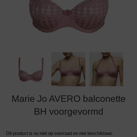
Grote maten lingerie
Strandkleding
Slipdress
Algemene voorwaarden
BH Zonder 
Short
Bestsellers
Grote maten badmode
Sport BH
Bruidslingerie
Badmode met glitter
Voeding BH
Naadloos ondergoed
Badmode met structuur stof
Zwarte badmode
Marie Jo AVERO balconette
BH voorgevormd
Dit product is nu niet op voorraad en niet beschikbaar.